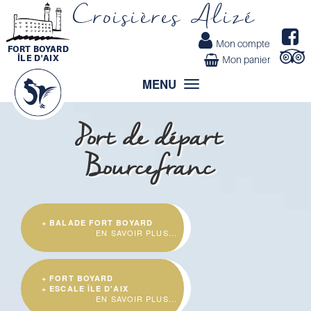
Croisières Alizé
Mon compte
FORT BOYARD
ÎLE D'AIX
Mon panier
MENU
Toggle
navigation
Port de départ
Bourcefranc
+ BALADE FORT BOYARD
EN SAVOIR PLUS...
+ FORT BOYARD
+ ESCALE ÎLE D'AIX
EN SAVOIR PLUS...