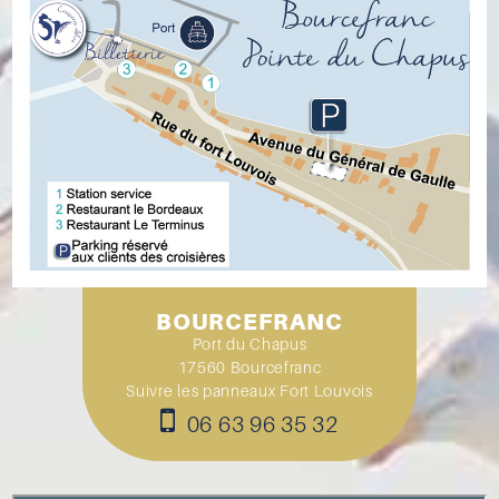
BOURCEFRANC
Port du Chapus
17560 Bourcefranc
Suivre les panneaux Fort Louvois
06 63 96 35 32