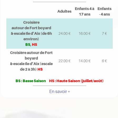
Enfants 4 à
Enfants
Adultes
17 ans
- 4 ans
Croisière
autour de Fort boyard
& escale île d’Aix (de 6h
24.00 €
16.00 €
7 €
environ)
BS
,
HS
Croisière autour de Fort
boyard
22.00 €
14.00 €
6 €
& escale île d’Aix (escale
de 2 à 3h)
HS
BS : Basse Saison
HS : Haute Saison (juillet/août)
En savoir +