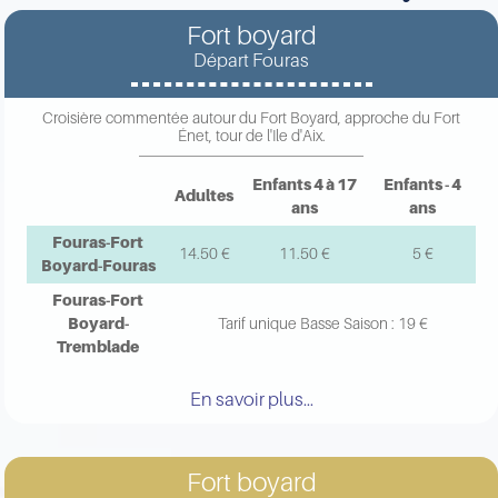
Fort boyard
Départ Fouras
Croisière commentée autour du Fort Boyard, approche du Fort
Énet, tour de l'Ile d'Aix.
Enfants 4 à 17
Enfants - 4
Adultes
ans
ans
Fouras-Fort
14.50 €
11.50 €
5 €
Boyard-Fouras
Fouras-Fort
Boyard-
Tarif unique Basse Saison : 19 €
Tremblade
En savoir plus...
Fort boyard