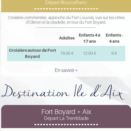
Départ Bourcefranc
Croisière commentée, approche du Fort Louvois, vue sur les côtes
d’Oléron et la citadelle, et tour du Fort Boyard.
Enfants 4 à
Enfants -
Adultes
17 ans
4 ans
Croisière autour de Fort
16.00 €
12.00 €
6 €
Boyard
En savoir +
Destination Ile d'Aix
Fort Boyard + Aix
Départ La Tremblade