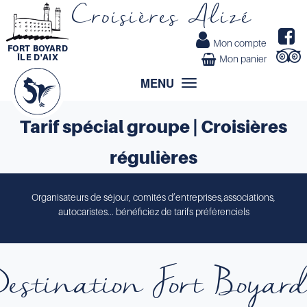
Croisières Alizé
Mon compte
FORT BOYARD
ÎLE D'AIX
Mon panier
MENU
Toggle
navigation
Tarif spécial groupe | Croisières
régulières
Organisateurs de séjour, comités d’entreprises,associations,
autocaristes... bénéficiez de tarifs préférenciels
estination Fort Boyard