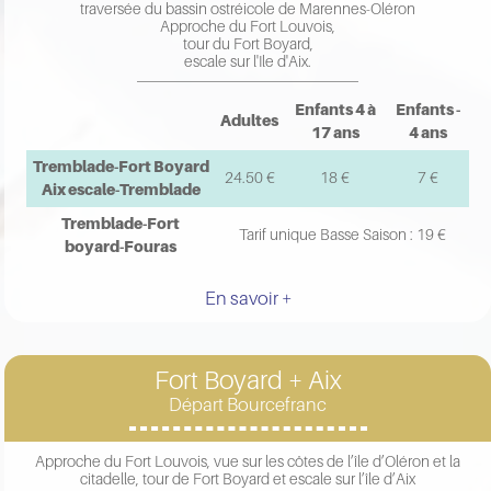
traversée du bassin ostréicole de Marennes-Oléron
Approche du Fort Louvois,
tour du Fort Boyard,
escale sur l'Ile d'Aix.
Enfants 4 à
Enfants -
Adultes
17 ans
4 ans
Tremblade-Fort Boyard
24.50 €
18 €
7 €
Aix escale-Tremblade
Tremblade-Fort
Tarif unique Basse Saison : 19 €
boyard-Fouras
En savoir +
Fort Boyard + Aix
Départ Bourcefranc
Approche du Fort Louvois, vue sur les côtes de l’île d’Oléron et la
citadelle, tour de Fort Boyard et escale sur l’île d’Aix